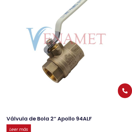
Válvula de Bola 2″ Apollo 94ALF
Leer más