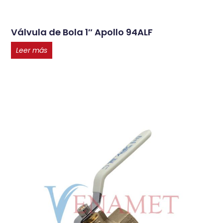
Válvula de Bola 1″ Apollo 94ALF
Leer más