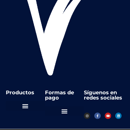
Productos
Formas de
Síguenos en
pago
redes sociales
Automatización Industrial
Instrumentos de medida
Regulación y control