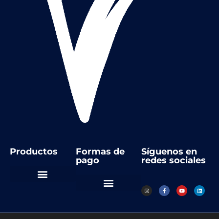
Productos
Formas de
Síguenos en
pago
redes sociales
Automatización Industrial
Instrumentos de medida
Regulación y control