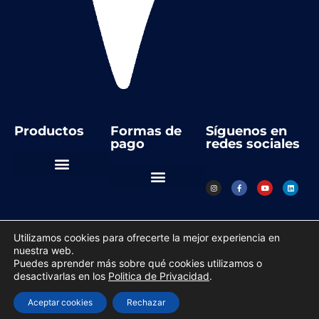
Productos
Formas de
Síguenos en
pago
redes sociales
Automatización Industrial
Instrumentos de medida
Regulación y control
Utilizamos cookies para ofrecerte la mejor experiencia en
nuestra web.
Copyright © 2023 todos los derechos reservados
Puedes aprender más sobre qué cookies utilizamos o
desactivarlas en los
Politica de Privacidad
.
Política de Privacidad
Hecho con
Desager
Aceptar cookies
Rechazar