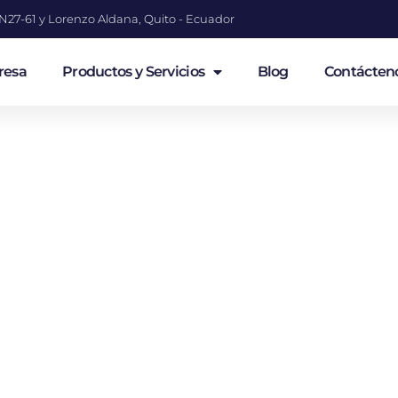
a N27-61 y Lorenzo Aldana, Quito - Ecuador
resa
Productos y Servicios
Blog
Contácten