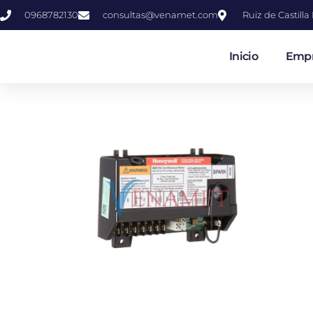
0968782130
consultas@venamet.com
Ruiz de Castill
Inicio
Emp