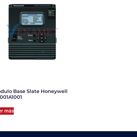
dulo Base Slate Honeywell
001A1001
er más