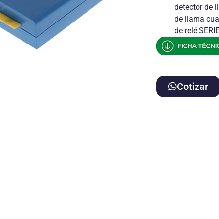
detector de l
de llama cu
de relé SERI
Cotizar