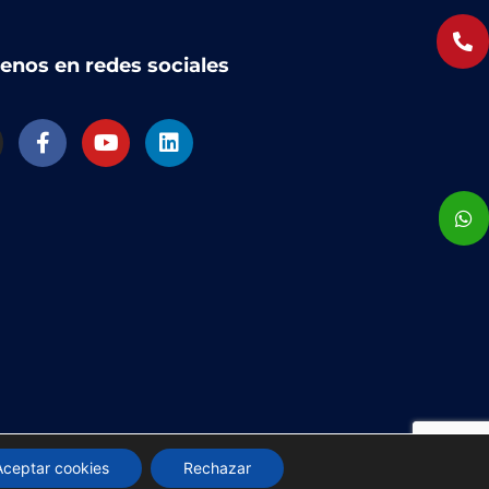
enos en redes sociales
Aceptar cookies
Rechazar
Hecho con
Desager