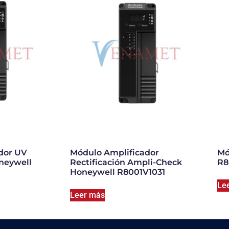
dor UV
Módulo Amplificador
Mó
neywell
Rectificación Ampli-Check
R8
Honeywell R8001V1031
Le
Leer más