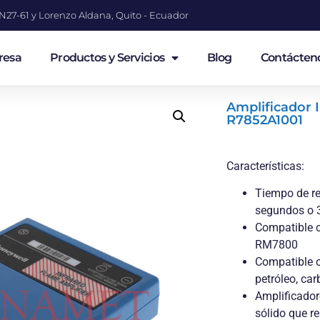
a N27-61 y Lorenzo Aldana, Quito - Ecuador
resa
Productos y Servicios
Blog
Contácten
Amplificador 
R7852A1001
Características:
Tiempo de re
segundos o 
Compatible c
RM7800
Compatible c
petróleo, car
Amplificador
sólido que r