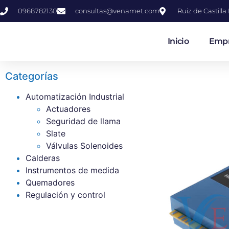
0968782130
consultas@venamet.com
Ruiz de Castill
Inicio
Emp
Categorías
Automatización Industrial
Actuadores
Seguridad de llama
Slate
Válvulas Solenoides
Calderas
Instrumentos de medida
Quemadores
Regulación y control