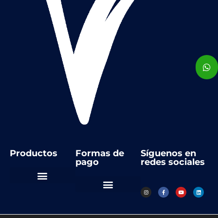
Productos
Formas de
Síguenos en
pago
redes sociales
Automatización Industrial
Instrumentos de medida
Regulación y control