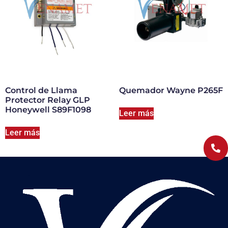
Control de Llama
Quemador Wayne P265F
Protector Relay GLP
Honeywell S89F1098
Leer más
Leer más