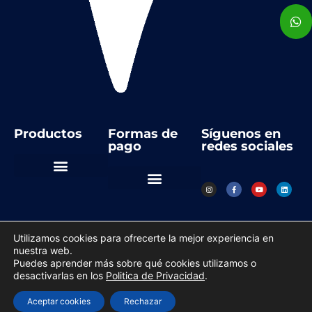
Productos
Formas de
Síguenos en
pago
redes sociales
Automatización Industrial
Instrumentos de medida
Regulación y control
Utilizamos cookies para ofrecerte la mejor experiencia en
nuestra web.
Copyright © 2023 todos los derechos reservados
Puedes aprender más sobre qué cookies utilizamos o
desactivarlas en los
Politica de Privacidad
.
Política de Privacidad
Hecho con
Desager
Aceptar cookies
Rechazar