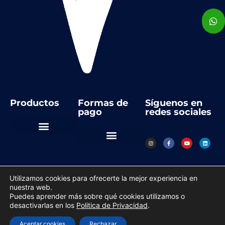
Productos
Formas de
Síguenos en
pago
redes sociales
Automatización Industrial
Instrumentos de medida
Regulación y control
Utilizamos cookies para ofrecerte la mejor experiencia en
nuestra web.
Copyright © 2023 todos los derechos reservados
Puedes aprender más sobre qué cookies utilizamos o
desactivarlas en los
Politica de Privacidad
.
Política de Privacidad
Hecho con
Desager
Aceptar cookies
Rechazar