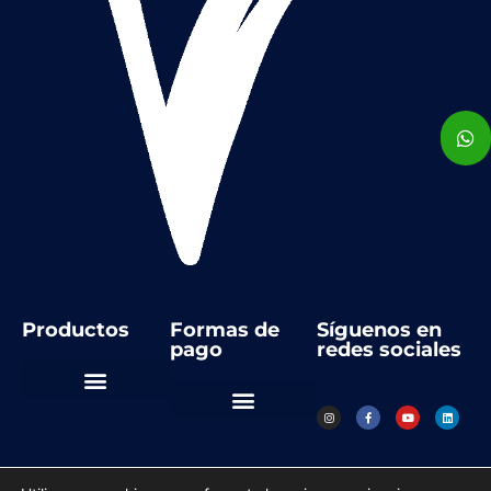
Productos
Formas de
Síguenos en
pago
redes sociales
Automatización Industrial
Instrumentos de medida
Regulación y control