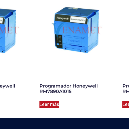
eywell
Programador Honeywell
Pr
RM7890A1015
RM
Leer más
Le