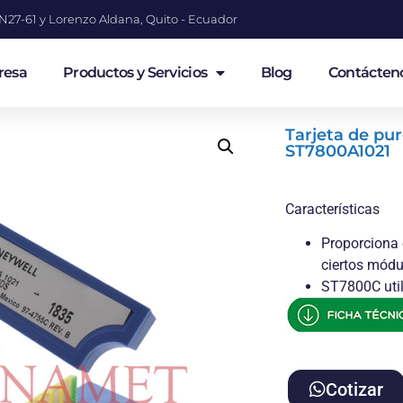
a N27-61 y Lorenzo Aldana, Quito - Ecuador
resa
Productos y Servicios
Blog
Contácten
Tarjeta de pu
ST7800A1021
Características
Proporciona 
ciertos módu
ST7800C uti
Cotizar