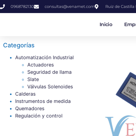
0968782130
consultas@venamet.com
Ruiz de Castill
Inicio
Emp
Categorías
Automatización Industrial
Actuadores
Seguridad de llama
Slate
Válvulas Solenoides
Calderas
Instrumentos de medida
Quemadores
Regulación y control