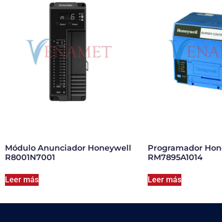
Módulo Anunciador Honeywell
Programador Hon
R8001N7001
RM7895A1014
Leer más
Leer más