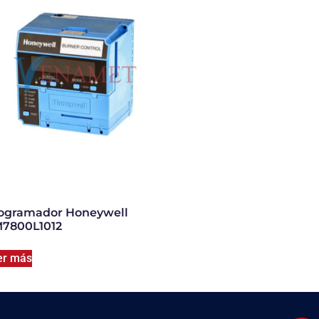
ogramador Honeywell
7800L1012
er más