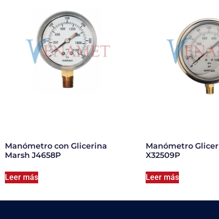
Manómetro con Glicerina
Manómetro Glicer
Marsh J4658P
X32509P
Leer más
Leer más