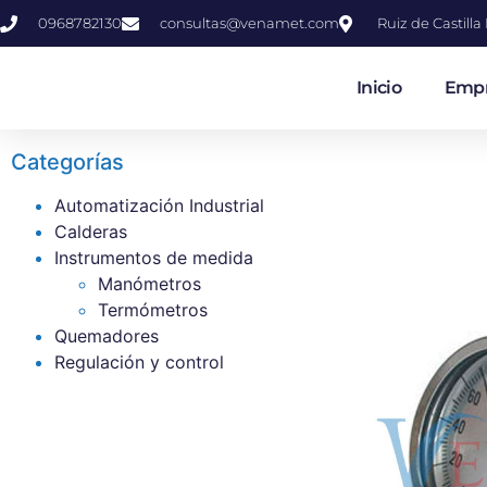
0968782130
consultas@venamet.com
Ruiz de Castill
Inicio
Emp
Categorías
Automatización Industrial
Calderas
Instrumentos de medida
Manómetros
Termómetros
Quemadores
Regulación y control