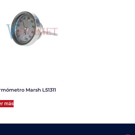
rmómetro Marsh L51311
er más