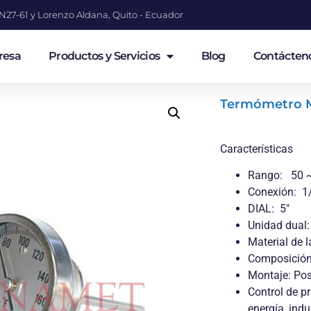
a N27-61 y Lorenzo Aldana, Quito - Ecuador
resa
Productos y Servicios
Blog
Contácten
Termómetro M
Características
Rango: 50 
Conexión: 1
DIAL: 5″
Unidad dual:
Material de l
Composición 
Montaje: Post
Control de pr
energía, ind