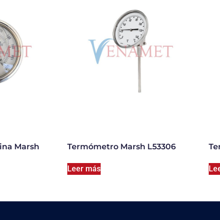
ina Marsh
Termómetro Marsh L53306
Te
Leer más
Le