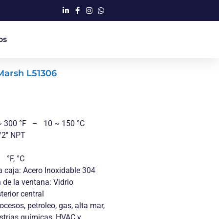
os
arsh L51306
~ 300 °F – 10 ~ 150 °C
/2″ NPT
 °F, °C
a caja: Acero Inoxidable 304
de la ventana: Vidrio
erior central
ocesos, petroleo, gas, alta mar,
ustrias químicas, HVAC y